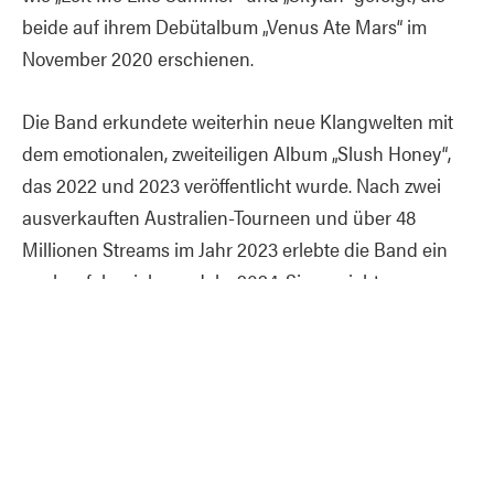
beide auf ihrem Debütalbum „Venus Ate Mars“ im
November 2020 erschienen.
Die Band erkundete weiterhin neue Klangwelten mit
dem emotionalen, zweiteiligen Album „Slush Honey“,
das 2022 und 2023 veröffentlicht wurde. Nach zwei
ausverkauften Australien-Tourneen und über 48
Millionen Streams im Jahr 2023 erlebte die Band ein
noch erfolgreicheres Jahr 2024. Sie erreichten neue
Höhen mit einer ausverkauften ersten UK-Tournee und
stellten nach ihrer Rückkehr nach Neuseeland ihr
drittes Studioalbum „Scatterbrains“ fertig. Das Album
markierte einen Wendepunkt – es tauchte in
düsterere, introspektivere Gefilde ein, schloss offene
Fragen ab und thematisierte die Stürme des Lebens.