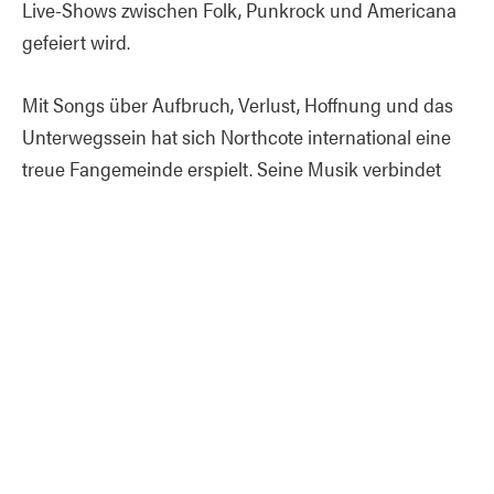
Live-Shows zwischen Folk, Punkrock und Americana
gefeiert wird.
Mit Songs über Aufbruch, Verlust, Hoffnung und das
Unterwegssein hat sich Northcote international eine
treue Fangemeinde erspielt. Seine Musik verbindet
emotionale Tiefe mit der Energie der Punk- und DIY-
Szene und erinnert dabei an Künstler wie Chuck
Ragan oder Frank Turner. Live überzeugt Northcote vor
allem durch seine authentische Bühnenpräsenz und
die besondere Nähe zum Publikum.
Das Konzert im Backstage Club verspricht einen
intensiven Abend voller mitreißender Songs, großer
Emotionen und echter Lagerfeuer-Momente – laut,
ehrlich und direkt aus dem Herzen.