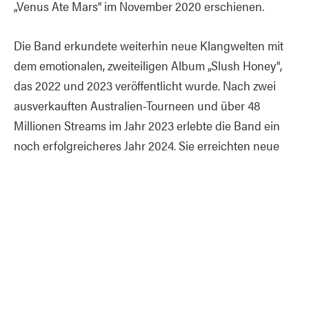
„Venus Ate Mars“ im November 2020 erschienen.
Die Band erkundete weiterhin neue Klangwelten mit
dem emotionalen, zweiteiligen Album „Slush Honey“,
das 2022 und 2023 veröffentlicht wurde. Nach zwei
ausverkauften Australien-Tourneen und über 48
Millionen Streams im Jahr 2023 erlebte die Band ein
noch erfolgreicheres Jahr 2024. Sie erreichten neue
Höhen mit einer ausverkauften ersten UK-Tournee und
stellten nach ihrer Rückkehr nach Neuseeland ihr
drittes Studioalbum „Scatterbrains“ fertig. Das Album
markierte einen Wendepunkt – es tauchte in
düsterere, introspektivere Gefilde ein, schloss offene
Fragen ab und thematisierte die Stürme des Lebens.
Singles wie „Tastes Like Forever“ und „Sunday
Stitches“ stürmten die neuseeländischen Charts und