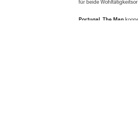
für beide Wohltätigkeits
Portugal. The Man
koope
Against Censorship, The 
für Jugendliche in unter
(Psychische Gesundheit) 
Band ihre Leidenschaft für
Behinderungen unterstütz
Neben ihrem sozialen En
veröffentliche Single 'D
Welttournee.
Pressematerial