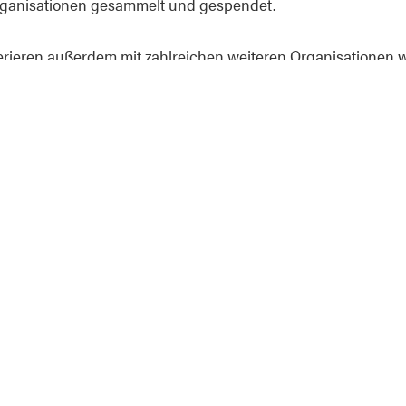
organisationen gesammelt und gespendet.
rieren außerdem mit zahlreichen weiteren Organisationen wi
Skatepark Project (Unterstützung von Gemeinden beim Bau 
versorgten Gemeinden), March for Our Lives (Waﬀenreform),
und Protect Our Winters (Klimawandel), um nur einige zu ne
 Aktivismus fort, als sie die Initiative NIGHT OUT ins Leben ri
t.
gagement vergessen Portugal. The Man ihre Musik nicht
enali' ist der erste Vorbote des kommenden Albums, das ers