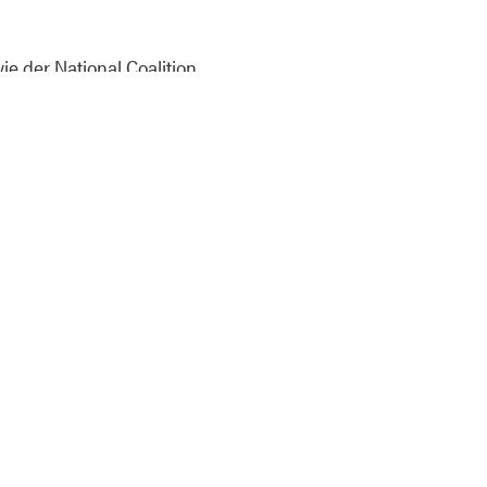
e der National Coalition
öﬀentlicher Skateparks
 Keep Oregon Well
nnen. 2022 setzte die
ef, die Fans mit
. Die Anfang September
te seit 2023, inklusive