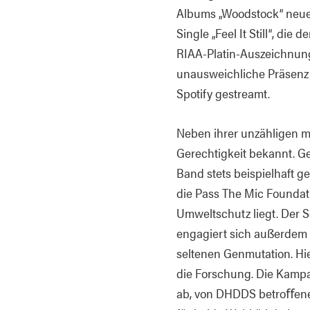
Albums „Woodstock“ neue
Single „Feel It Still“, d
RIAA-Platin-Auszeichnung
unausweichliche Präsenz 
Spotify gestreamt.
Neben ihrer unzähligen mu
Gerechtigkeit bekannt. Ge
Band stets beispielhaft g
die Pass The Mic Foundat
Umweltschutz liegt. Der S
engagiert sich außerdem 
seltenen Genmutation. Hi
die Forschung. Die Kampa
ab, von DHDDS betroﬀene F