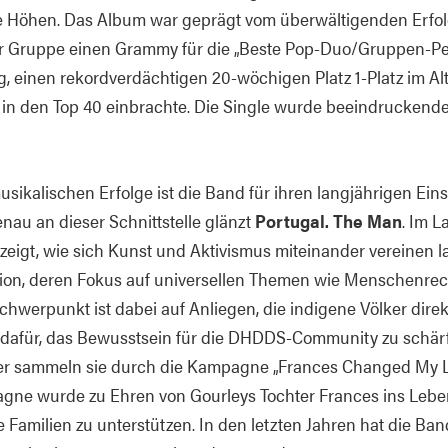
 Höhen. Das Album war geprägt vom überwältigenden Erfolg
ie der Gruppe einen Grammy für die „Beste Pop-Duo/Gruppen-
, einen rekordverdächtigen 20-wöchigen Platz 1-Platz im Al
in den Top 40 einbrachte. Die Single wurde beeindruckende 
sikalischen Erfolge ist die Band für ihren langjährigen Eins
nau an dieser Schnittstelle glänzt
Portugal. The Man
. Im L
ezeigt, wie sich Kunst und Aktivismus miteinander vereinen 
ion, deren Fokus auf universellen Themen wie Menschenrec
chwerpunkt ist dabei auf Anliegen, die indigene Völker dire
dafür, das Bewusstsein für die DHDDS-Community zu schärf
er sammeln sie durch die Kampagne „Frances Changed My Li
gne wurde zu Ehren von Gourleys Tochter Frances ins Leben
amilien zu unterstützen. In den letzten Jahren hat die Band