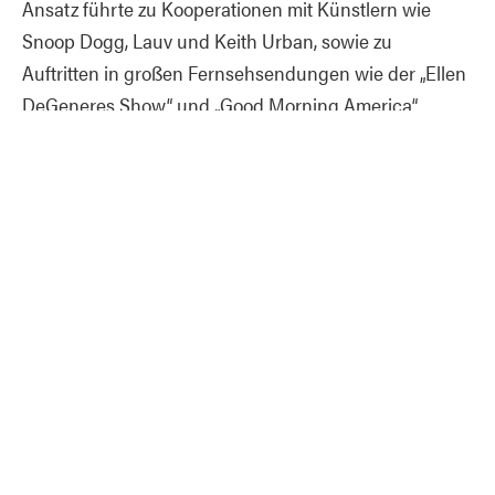
Ansatz führte zu Kooperationen mit Künstlern wie
Snoop Dogg, Lauv und Keith Urban, sowie zu
Auftritten in großen Fernsehsendungen wie der „Ellen
DeGeneres Show“ und „Good Morning America“.
Parallel dazu arbeitete die Band mit führenden
globalen Marken zusammen und festigte so ihren Ruf
als kulturelle Trendsetter, die sich an der Schnittstelle
von Musik, Storytelling und Community bewegen. In
den letzten Jahren hat Walk Off The Earth seinen
Sound stetig weiterentwickelt, ohne dabei den
emotionalen Kern zu verlieren, der bei den Fans so
großen Anklang findet. Ihre 2023 erschienene Single
„My Stupid Heart“ entwickelte sich zu einem
weltweiten Phänomen, feierte riesige Erfolge auf
Streaming-Plattformen sowie in den sozialen Medien
und machte die Band einer neuen Generation von