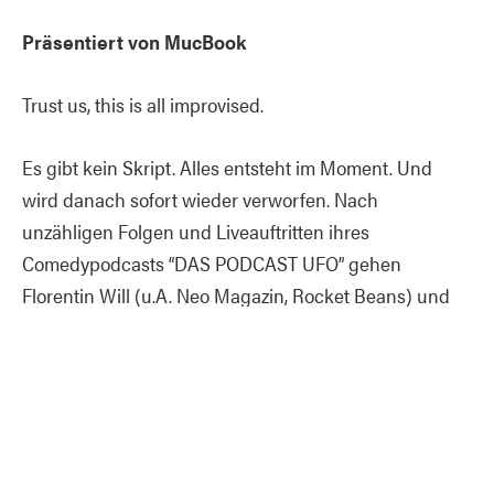
Präsentiert von MucBook
Trust us, this is all improvised.
Es gibt kein Skript. Alles entsteht im Moment. Und
wird danach sofort wieder verworfen. Nach
unzähligen Folgen und Liveauftritten ihres
Comedypodcasts “DAS PODCAST UFO” gehen
Florentin Will (u.A. Neo Magazin, Rocket Beans) und
Stefan Titze (How To Sell Drugs Online Fast) jetzt auf
Improv-Tour. Nach amerikanischem Vorbild der Long-
Form-Improvisation spielen sie eine 60-minütige Show
basierend auf einem Wort, einer Anregung oder einem
Gespräch aus dem Publikum.