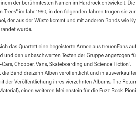
em der berühmtesten Namen im Hardrock entwickelt. Die Ba
n Trees" im Jahr 1990, in den folgenden Jahren trugen sie zu
bei, der aus der Wüste kommt und mit anderen Bands wie K
brandet wurde.
ch das Quartett eine begeisterte Armee aus treuenFans aufg
d und den unbeschwerten Texten der Gruppe angezogen füh
Cars, Chopper, Vans, Skateboarding und Science Fiction“.
at die Band dreizehn Alben veröffentlicht und in ausverkauft
mit der Veröffentlichung ihres vierzehnten Albums, The Retur
erial), einen weiteren Meilenstein für die Fuzz-Rock-Pioni