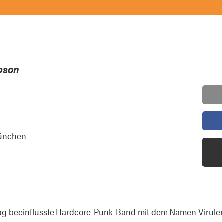
pson
München
Flag beeinflusste Hardcore-Punk-Band mit dem Namen Virule