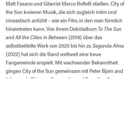
Matt Fasano und Gitarrist Marco Bolfelli stießen. City of
the Sun kreieren Musik, die sich zugleich intim und
cineastisch anfühlt – wie ein Film, in den man förmlich
hineintreten kann. Von ihrem Debütalbum
To The Sun
and All the Cities in Between
(2016) über das
selbstbetitelte Werk von 2020 bis hin zu
Segunda Alma
(2022) hat sich die Band weltweit eine treue
Fangemeinde erspielt. Mit wachsender Bekanntheit
gingen City of the Sun gemeinsam mit Peter Bjorn and
John sowie Thievery Corporation auf Tour; ihre Songs
berührten die Fans auf einer tiefen, universellen
Ebene. Ihre üppigen, emotional packenden
Kompositionen lassen Echos von Wüstenwinden,
Großstadtnächten, mediterranen Sommern sowie dem
stillen Glanz von Verlust und Wandlung anklingen.
Kein Wunder also, dass das Publikum – von London