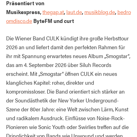
Präsentiert von
Musikexpress,
thegap.at
,
laut.de
,
musikblog.de
,
bedro
omdisco.de
ByteFM und curt
Die Wiener Band CULK kündigt ihre große Herbsttour
2026 an und liefert damit den perfekten Rahmen für
ihr mit Spannung erwartetes neues Album „Smogstar“,
das am 4. September 2026 über Siluh Records
erscheint. Mit „Smogstar“ öffnen CULK ein neues
klangliches Kapitel: roher, direkter und
kompromissloser. Die Band orientiert sich stärker an
der Soundästhetik der New Yorker Underground-
Szene der 80er Jahre: eine Welt zwischen Lärm, Kunst
und radikalem Ausdruck. Einflüsse von Noise-Rock-
Pionieren wie Sonic Youth oder Swirlies treffen auf die
Dringlichkeit von Bands wie Unwound und werden