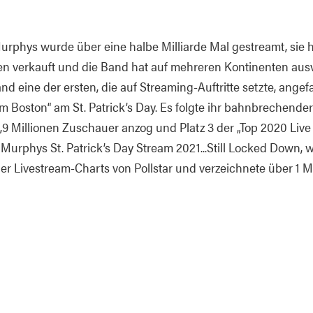
rphys wurde über eine halbe Milliarde Mal gestreamt, sie h
lben verkauft und die Band hat auf mehreren Kontinenten aus
d eine der ersten, die auf Streaming-Auftritte setzte, angef
om Boston“ am St. Patrick’s Day. Es folgte ihr bahnbrechende
5,9 Millionen Zuschauer anzog und Platz 3 der „Top 2020 Liv
k Murphys St. Patrick’s Day Stream 2021...Still Locked Down,
der Livestream-Charts von Pollstar und verzeichnete über 1 M
ihrem allerersten rein akustischen Album This Machine Stil
iner Theatertour mit Sitzplätzen zurück. This Machine Still K
sing – hauchen größtenteils unveröffentlichten Texten d
en ein, die von Woodys Tochter Nora Guthrie für die Band