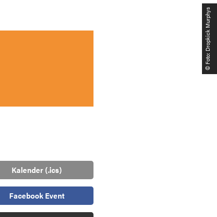
© Foto: Dropkick Murphys
Kalender (.ics)
Facebook Event