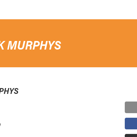
K MURPHYS
PHYS
e