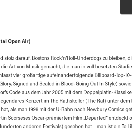
tal Open Air)
d stolz darauf, Bostons Rock’n’Roll-Underdogs zu bleiben, 
die Art von Musik gemacht, die man in voll besetzten Stadien
fasst vier großartige aufeinanderfolgende Billboard-Top-10-
 Glory, Signed and Sealed in Blood, Going Out In Style) sowie
or’s Code aus dem Jahr 2005 mit dem Doppelplatin-Klassiker
 legendäres Konzert im The Rathskeller (The Rat) unter dem
 hat, als man 1998 mit der U-Bahn nach Newbury Comics gefa
rtin Scorseses Oscar-prämiertem Film „Departed“ entdeckt o
Hunderten anderen Festivals) gesehen hat – man ist ein Teil 