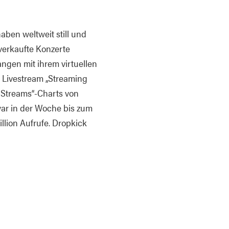
aben weltweit still und
verkaufte Konzerte
angen mit ihrem virtuellen
r Livestream „Streaming
e Streams“-Charts von
 war in der Woche bis zum
illion Aufrufe. Dropkick
l Kills Fascists (Dummy
ills Fascists – und ihr
es legendären Woody
 zusammengestellt wurden.