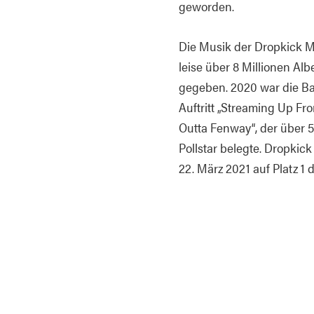
geworden.
Die Musik der Dropkick Mu
leise über 8 Millionen A
gegeben. 2020 war die Ban
Auftritt „Streaming Up Fr
Outta Fenway“, der über 
Pollstar belegte. Dropkic
22. März 2021 auf Platz 1 
Murphys kehrten 2022 mit 
Luck Music / [PIAS]) und e
Nachfolgealbum Okemah Ri
Guthrie musikalisches Leb
Pressematerial