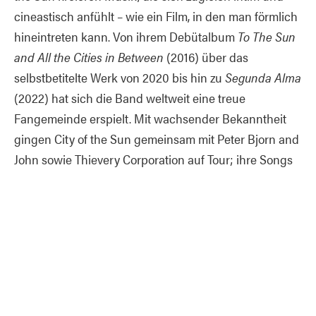
cineastisch anfühlt – wie ein Film, in den man förmlich
hineintreten kann. Von ihrem Debütalbum
To The Sun
and All the Cities in Between
(2016) über das
selbstbetitelte Werk von 2020 bis hin zu
Segunda Alma
(2022) hat sich die Band weltweit eine treue
Fangemeinde erspielt. Mit wachsender Bekanntheit
gingen City of the Sun gemeinsam mit Peter Bjorn and
John sowie Thievery Corporation auf Tour; ihre Songs
berührten die Fans auf einer tiefen, universellen
Ebene. Ihre üppigen, emotional packenden
Kompositionen lassen Echos von Wüstenwinden,
Großstadtnächten, mediterranen Sommern sowie dem
stillen Glanz von Verlust und Wandlung anklingen.
Kein Wunder also, dass das Publikum – von London
über Paris bis Athen und darüber hinaus – sie mit