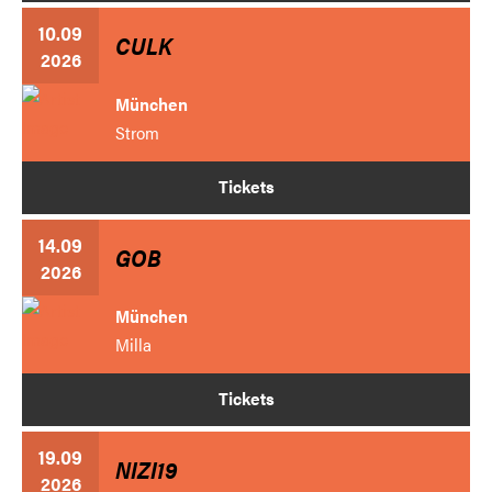
10.09
CULK
2026
München
Strom
Tickets
14.09
GOB
2026
München
Milla
Tickets
19.09
NIZI19
2026