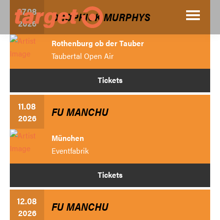
Zum
07.08
DROPKICK MURPHYS
Inhalt
2026
Target
Agentur
springen
Concerts
Rothenburg ob der Tauber
für
Taubertal Open Air
Tournee-
Booking
Tickets
und
11.08
Konzertveranstaltungen
FU MANCHU
2026
München
Eventfabrik
Tickets
12.08
FU MANCHU
2026