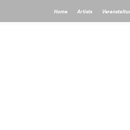
Home
Artists
Veranstaltu