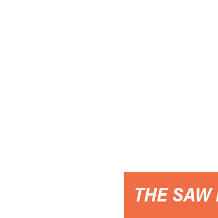
THE SAW