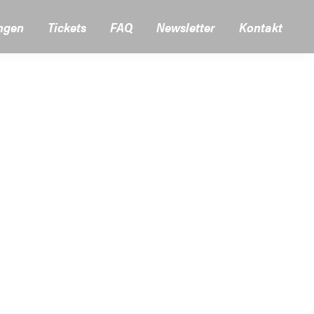
ngen
Tickets
FAQ
Newsletter
Kontakt