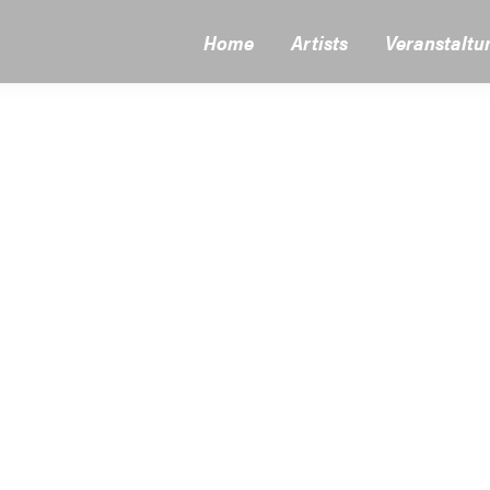
Home
Artists
Veranstaltu