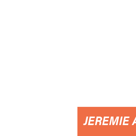
JEREMIE 