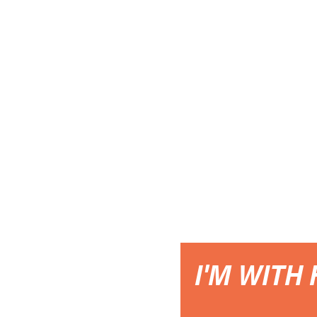
I'M WITH